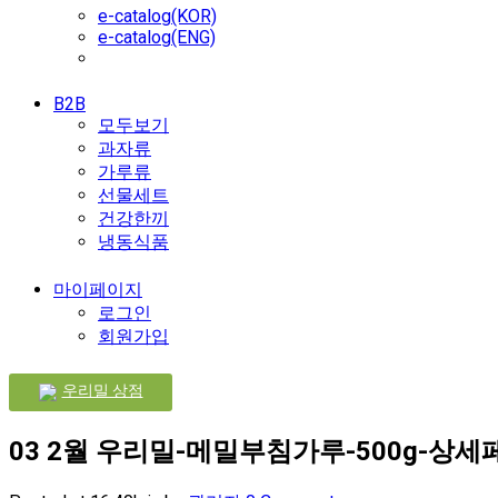
e-catalog(KOR)
e-catalog(ENG)
B2B
모두보기
과자류
가루류
선물세트
건강한끼
냉동식품
마이페이지
로그인
회원가입
우리밀 상점
03 2월
우리밀-메밀부침가루-500g-상세