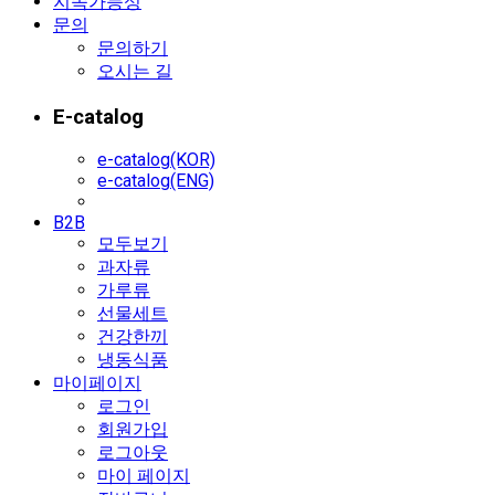
지속가능성
문의
문의하기
오시는 길
E-catalog
e-catalog(KOR)
e-catalog(ENG)
B2B
모두보기
과자류
가루류
선물세트
건강한끼
냉동식품
마이페이지
로그인
회원가입
로그아웃
마이 페이지