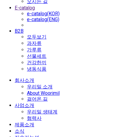
오시는 길
E-catalog
e-catalog(KOR)
e-catalog(ENG)
B2B
모두보기
과자류
가루류
선물세트
건강한끼
냉동식품
회사소개
우리밀 소개
About Woorimil
걸어온 길
사업소개
우리밀 생태계
협력사
제품소개
소식