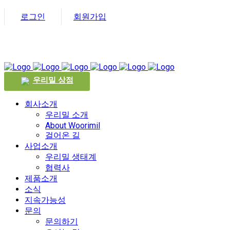
로그인
회원가입
우리밀 상점
회사소개
우리밀 소개
About Woorimil
걸어온 길
사업소개
우리밀 생태계
협력사
제품소개
소식
지속가능성
문의
문의하기