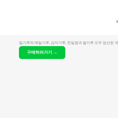
가루류
우리밀 메밀부침가루 500g
밀가루와 메밀가루, 감자가루, 천일염과 쌀가루 모두 엄선된
구매하러가기 →