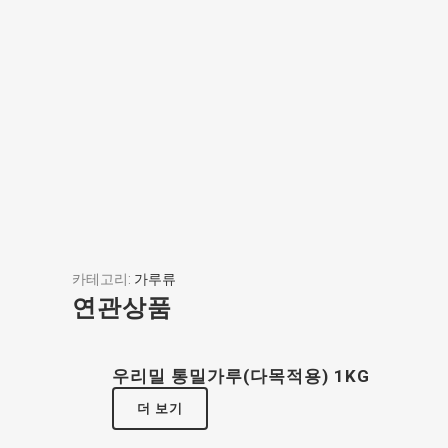
카테고리:
가루류
연관상품
우리밀 통밀가루(다목적용) 1KG
더 보기