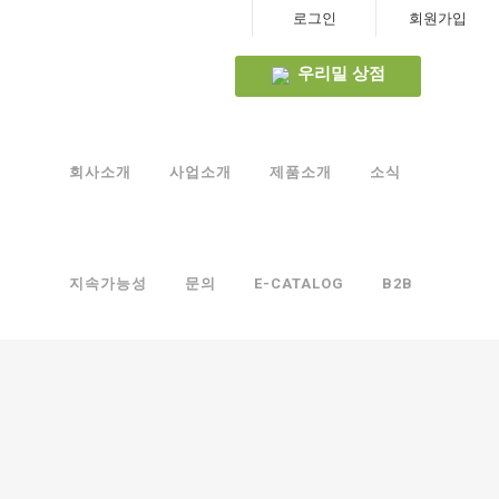
로그인
회원가입
우리밀 상점
생생 감자옹심이
회사소개
사업소개
제품소개
소식
비건인증까지 획득한 순수 감자의 맛,
우리밀 생생 감자옹심이로 강원도 토속의 맛과 건강을 함께 느
껴보세요.
지속가능성
문의
E-CATALOG
B2B
구매하러가기 →