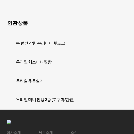
연관상품
두 번 생각한 우리아이 핫도그
우리밀 채소미니찐빵
우리쌀 우유설기
우리밀 미니 찐빵 2종 (고구마/단팥)
회사소개
제품소개
소식