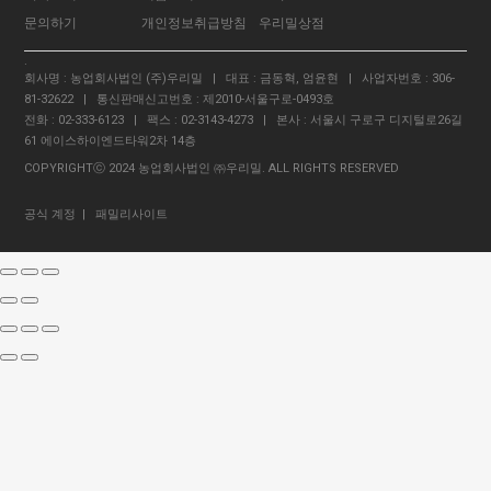
문의하기
개인정보취급방침
우리밀상점
.
회사명 : 농업회사법인 (주)우리밀 | 대표 : 금동혁, 엄윤현 | 사업자번호 : 306-
81-32622 | 통신판매신고번호 : 제2010-서울구로-0493호
전화 : 02-333-6123 | 팩스 : 02-3143-4273 | 본사 : 서울시 구로구 디지털로26길
61 에이스하이엔드타워2차 14층
COPYRIGHTⓒ 2024 농업회사법인 ㈜우리밀. ALL RIGHTS RESERVED
공식 계정
| 패밀리사이트