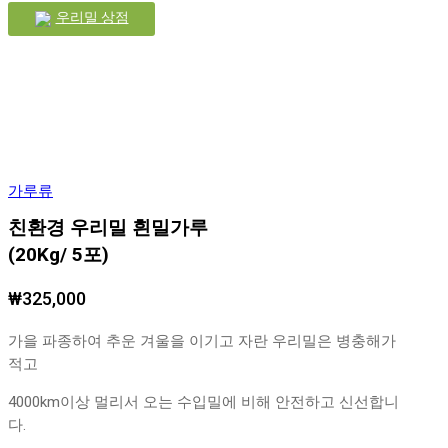
우리밀 상점
가루류
친환경 우리밀 흰밀가루
(20Kg/ 5포)
₩
325,000
가을 파종하여 추운 겨울을 이기고 자란 우리밀은 병충해가
적고
4000km이상 멀리서 오는 수입밀에 비해 안전하고 신선합니
다.