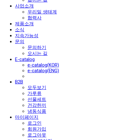
걸어온 길
사업소개
우리밀 생태계
협력사
제품소개
소식
지속가능성
문의
문의하기
오시는 길
E-catalog
e-catalog(KOR)
e-catalog(ENG)
B2B
모두보기
가루류
선물세트
건강한끼
냉동식품
마이페이지
로그인
회원가입
로그아웃