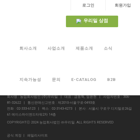
로그인
회원가입
우리밀 상점
회사소개
사업소개
제품소개
소식
회사소개
제품소개
소식
지속가능성
문의
E-CATALOG
B2B
문의하기
개인정보취급방침
우리밀상점
.
회사명 : 농업회사법인 (주)우리밀 | 대표 : 금동혁, 엄윤현 | 사업자번호 : 306-
81-32622 | 통신판매신고번호 : 제2010-서울구로-0493호
전화 : 02-333-6123 | 팩스 : 02-3143-4273 | 본사 : 서울시 구로구 디지털로26길
61 에이스하이엔드타워2차 14층
COPYRIGHTⓒ 2024 농업회사법인 ㈜우리밀. ALL RIGHTS RESERVED
공식 계정
| 패밀리사이트