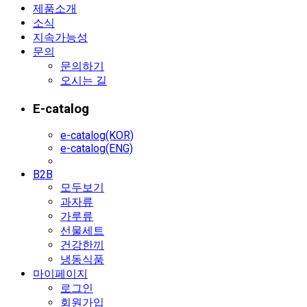
제품소개
소식
지속가능성
문의
문의하기
오시는 길
E-catalog
e-catalog(KOR)
e-catalog(ENG)
B2B
모두보기
과자류
가루류
선물세트
건강한끼
냉동식품
마이페이지
로그인
회원가입